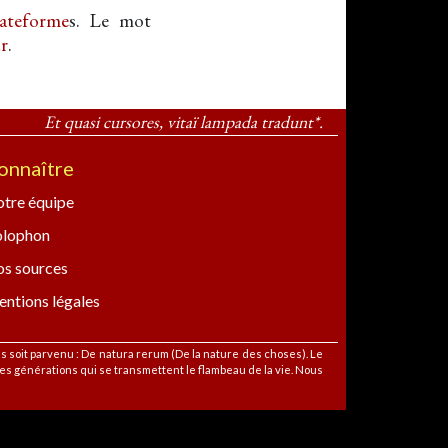
lateforme
s. Le mot
r
.
Et quasi cursores, vitaï lampada tradunt*.
onnaître
tre équipe
olophon
s sources
ntions légales
ous soit parvenu : De natura rerum (De la nature des choses). Le
s générations qui se transmettent le flambeau de la vie. Nous