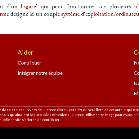
dit d'un
logiciel
qui peut fonctionner sur plusieurs
p
orme
désigne ici un couple
système d'exploitation
/
ordinateu
Aider
C
Contribuer
No
Intégrer notre équipe
C
No
Me
 de ce site est un vers de Lucrèce (livre II vers 79), du seul livre de cet auteur qui n
beaux qu'aimaient beaucoup les Athéniens. Lucrèce utilise cette image pour évoquer le
uelle ce site s'efforce de contribuer.