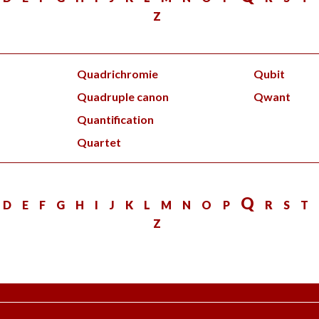
Z
Quadrichromie
Qubit
Quadruple canon
Qwant
Quantification
Quartet
Q
C
D
E
F
G
H
I
J
K
L
M
N
O
P
R
S
Z