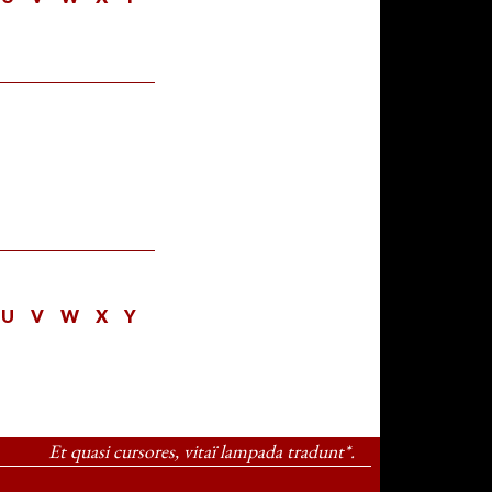
T
U
V
W
X
Y
Et quasi cursores, vitaï lampada tradunt*.