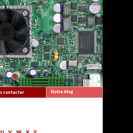
Notre blog
s contacter
T
U
V
W
X
Y