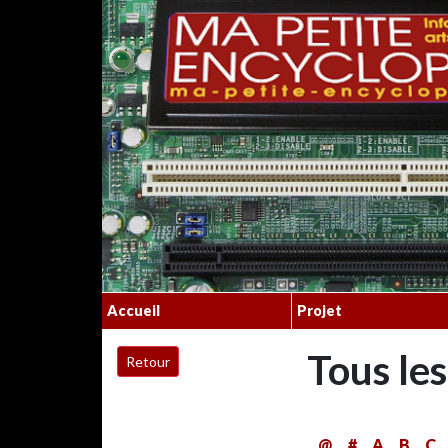
Accueil
Projet
Tous le
@
.
#
A
B