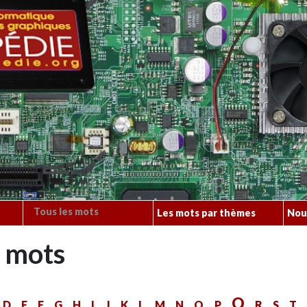
Tous les mots
Les mots par thèmes
Nou
s mots
Q
C
D
E
F
G
H
I
J
K
L
M
N
O
P
R
S