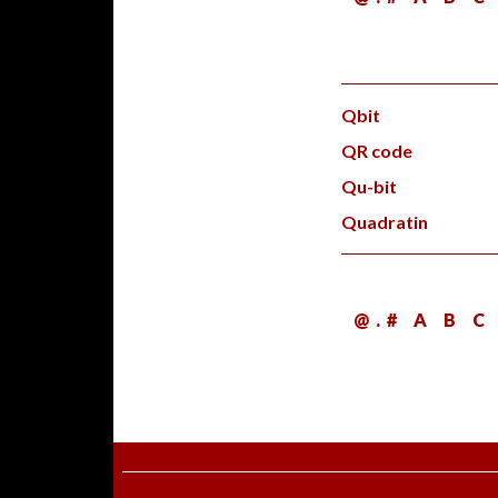
Qbit
QR code
Qu-bit
Quadratin
@
.
#
A
B